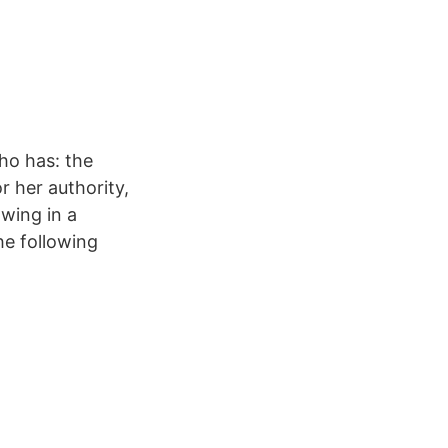
ho has: the
r her authority,
owing in a
he following