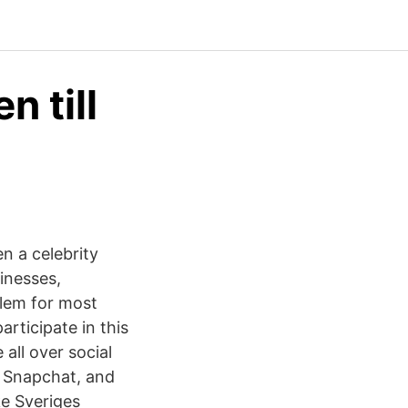
n till
n a celebrity
inesses,
blem for most
articipate in this
all over social
d Snapchat, and
e Sveriges