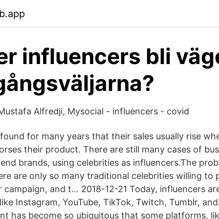
b.app
 influencers bli väge
gångsväljarna?
ustafa Alfredji, Mysocial - influencers - covid
ound for many years that their sales usually rise whe
rses their product. There are still many cases of bus
-end brands, using celebrities as influencers.The pro
re are only so many traditional celebrities willing to p
r campaign, and t… 2018-12-21 Today, influencers are 
like Instagram, YouTube, TikTok, Twitch, Tumblr, an
t has become so ubiquitous that some platforms, lik