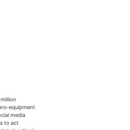
million
 zero-equipment
ocial media
s to act