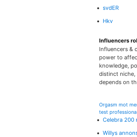
svdER
Hkv
Influencers rol
Influencers & 
power to affec
knowledge, posi
distinct niche
depends on the 
Orgasm mot me
test professiona
Celebra 200
Willys annon