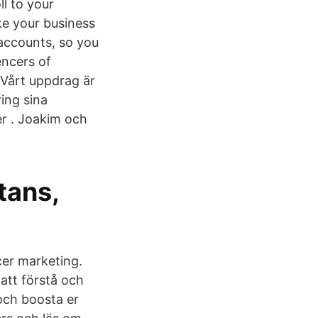
ll to your
ake your business
 accounts, so you
encers of
 Vårt uppdrag är
ing sina
er . Joakim och
tans,
cer marketing.
att förstå och
och boosta er