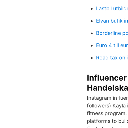
Lastbil utbild
Elvan butik 
Borderline pd
Euro 4 till eu
Road tax onl
Influencer
Handelsk
Instagram influen
followers) Kayla
fitness program. 
platforms to buil