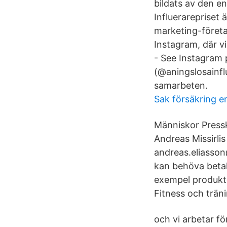
bildats av den e
Influerarepriset 
marketing-företag
Instagram, där vi
- See Instagram 
(@aningslosainfl
samarbeten.
Sak försäkring e
Människor Press
Andreas Missirli
andreas.eliasso
kan behöva betala
exempel produkter
Fitness och träni
och vi arbetar f