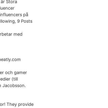
 är Stora
fluencer
 influencers på
ollowing, 9 Posts
arbetar med
beatly.com
cer och gamer
ier (till
nn Jacobsson.
kor! They provide