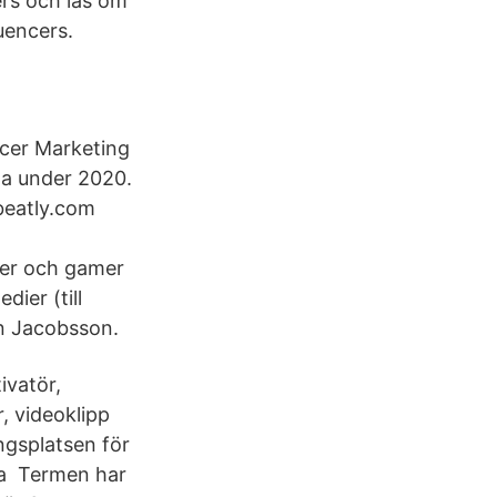
ers och läs om
uencers.
ncer Marketing
na under 2020.
beatly.com
cer och gamer
ier (till
nn Jacobsson.
ivatör,
, videoklipp
ingsplatsen för
la Termen har