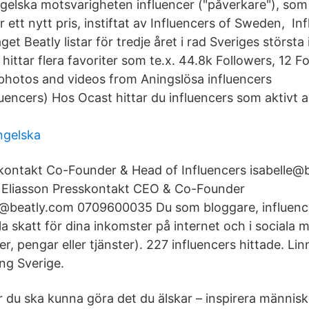
ngelska motsvarigheten influencer ("påverkare"), som
är ett nytt pris, instiftat av Influencers of Sweden, In
et Beatly listar för tredje året i rad Sveriges största
 hittar flera favoriter som te.x. 44.8k Followers, 12 F
photos and videos from Aningslösa influencers
uencers) Hos Ocast hittar du influencers som aktivt 
ngelska
kontakt Co-Founder & Head of Influencers isabelle@
s Eliasson Presskontakt CEO & Co-Founder
n@beatly.com 0709600035 Du som bloggare, influen
 skatt för dina inkomster på internet och i sociala med
, pengar eller tjänster). 227 influencers hittade. Li
ng Sverige.
ör du ska kunna göra det du älskar – inspirera männis