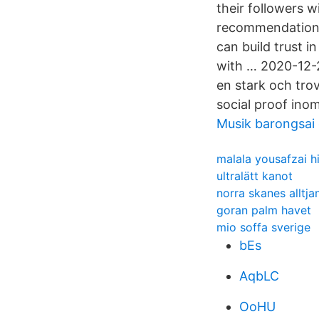
their followers w
recommendations,
can build trust 
with … 2020-12-
en stark och tro
social proof ino
Musik barongsai 
malala yousafzai hi
ultralätt kanot
norra skanes alltja
goran palm havet
mio soffa sverige
bEs
AqbLC
OoHU