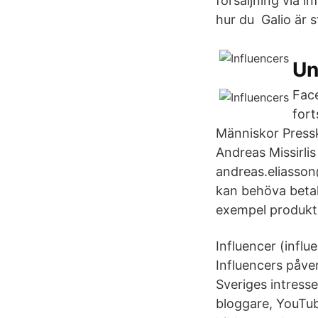
försäljning via i
hur du Galio är 
Un
Face
fort
Människor Press
Andreas Missirli
andreas.eliasso
kan behöva betala
exempel produkter
Influencer (influ
Influencers påve
Sveriges intresse
bloggare, YouTu