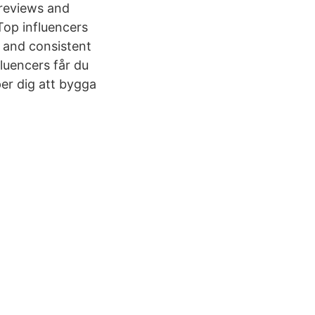
 reviews and
Top influencers
, and consistent
uencers får du
per dig att bygga