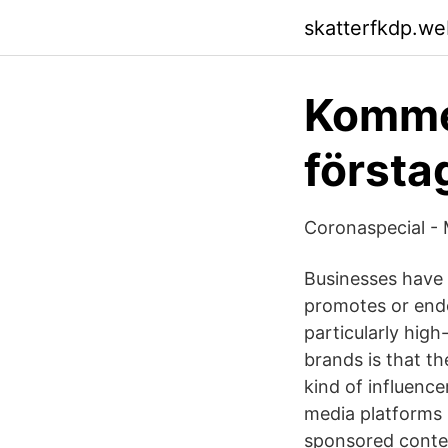
skatterfkdp.we
Kommer
första
Coronaspecial - M
Businesses have f
promotes or endo
particularly high
brands is that the
kind of influence
media platforms 
sponsored conten