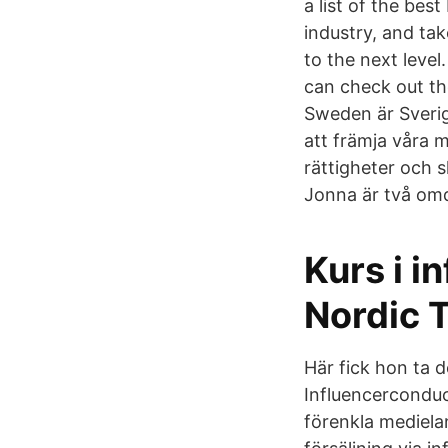
a list of the bes
industry, and tak
to the next level
can check out th
Sweden är Sverig
att främja våra 
rättigheter och s
Jonna är två omd
Kurs i i
Nordic T
Här fick hon ta 
Influencerconduc
förenkla mediela