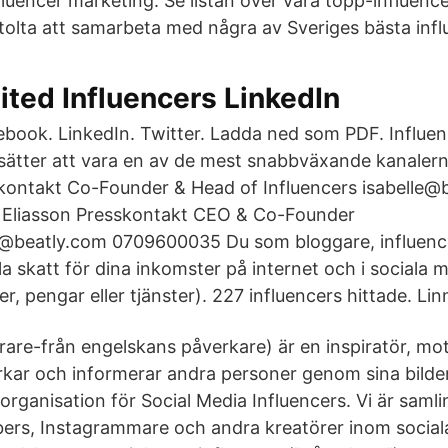
nfluencer marketing. Se listan över våra topp-influenc
stolta att samarbeta med några av Sveriges bästa infl
ited Influencers LinkedIn
book. LinkedIn. Twitter. Ladda ned som PDF. Influe
sätter att vara en av de mest snabbväxande kanaler
kontakt Co-Founder & Head of Influencers isabelle@
s Eliasson Presskontakt CEO & Co-Founder
n@beatly.com 0709600035 Du som bloggare, influen
 skatt för dina inkomster på internet och i sociala med
, pengar eller tjänster). 227 influencers hittade. Li
erare-från engelskans påverkare) är en inspiratör, mot
rkar och informerar andra personer genom sina bilder
organisation för Social Media Influencers. Vi är saml
bers, Instagrammare och andra kreatörer inom socia