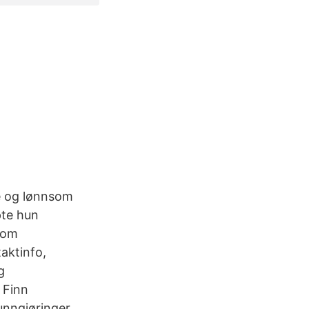
e og lønnsom
pte hun
n om
aktinfo,
g
 Finn
unngjøringer.