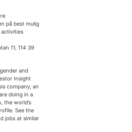
åre
en på best mulig
activities
tan 11, 114 39
y gender and
estor Insight
ysis company, an
are doing in a
n, the world’s
ofile. See the
 jobs at similar