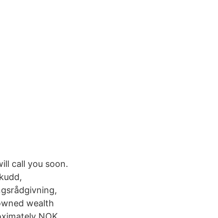
ll call you soon.
skudd,
ngsrådgivning,
y-owned wealth
oximately NOK