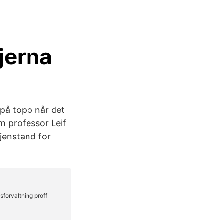
jerna
s på topp når det
om professor Leif
gjenstand for