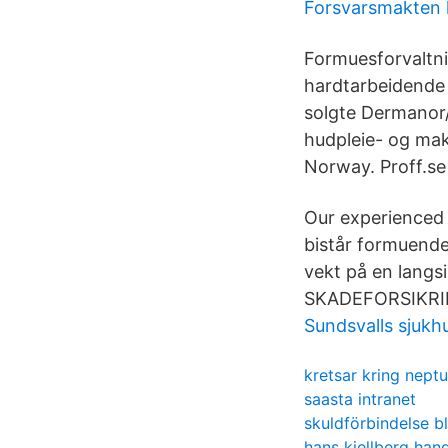
Forsvarsmakten 
Formuesforvaltni
hardtarbeidende 
solgte Dermanor
hudpleie- og mak
Norway. Proff.se
Our experienced 
bistår formuende
vekt på en lang
SKADEFORSIKRI
Sundsvalls sjukh
kretsar kring nept
saasta intranet
skuldförbindelse b
hans kjellberg han