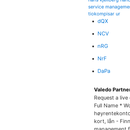
service managemen
tiokompisar ur
dQX
NCV
nRG
NrF
DaPa
Valedo Partner
Request a live
Full Name * Wo
høyrentekonto,
kort, lån - Fi
management fi