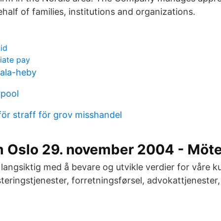
ehalf of families, institutions and organizations.
id
iate pay
sala-heby
rpool
ör straff för grov misshandel
 Oslo 29. november 2004 - Möt
langsiktig med å bevare og utvikle verdier for våre kun
teringstjenester, forretningsførsel, advokattjenester