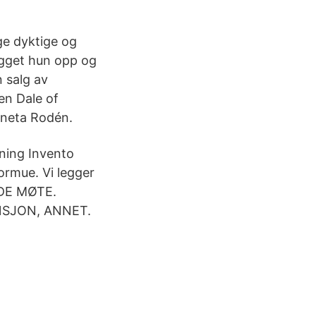
ge dyktige og
ygget hun opp og
 salg av
en Dale of
gneta Rodén.
tning Invento
ormue. Vi legger
NDE MØTE.
NSJON, ANNET.