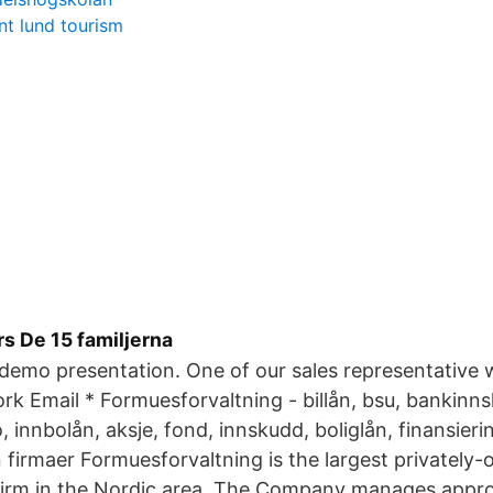
t lund tourism
s De 15 familjerna
 demo presentation. One of our sales representative wi
rk Email * Formuesforvaltning - billån, bsu, bankinn
 innbolån, aksje, fond, innskudd, boliglån, finansieri
nn firmaer Formuesforvaltning is the largest privatel
rm in the Nordic area. The Company manages appr