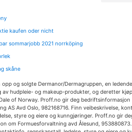
eny
tie kaufen oder nicht
bbar sommarjobb 2021 norrköping
orlek
lag skåne
n opp og solgte Dermanor/Dermagruppen, en ledend
lg av hudpleie- og makeup-produkter, og deretter kjø
 Dale of Norway. Proff.no gir deg bedriftsinformasjo
ng AS Avd Oslo, 982168716. Finn veibeskrivelse, kont
delse, styre og eiere og kunngjøringer. Proff.no gir de
sjon om Formuesforvaltning avd Ålesund, 953880873.
ontaktinfo, regnskapstall, ledelse, styre og eiere og k