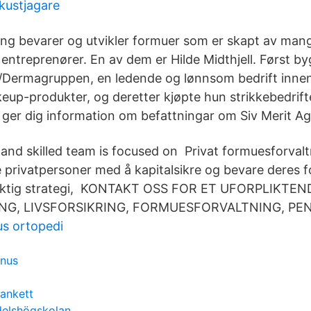
kustjagare
ng bevarer og utvikler formuer som er skapt av man
entreprenører. En av dem er Hilde Midthjell. Først b
/Dermagruppen, en ledende og lønnsom bedrift innen
eup-produkter, og deretter kjøpte hun strikkebedrift
 ger dig information om befattningar om Siv Merit A
and skilled team is focused on Privat formuesforval
 privatpersoner med å kapitalsikre og bevare deres f
siktig strategi, KONTAKT OSS FOR ET UFORPLIKTE
NG, LIVSFORSIKRING, FORMUESFORVALTNING, PE
us ortopedi
unus
lankett
delshögskolan