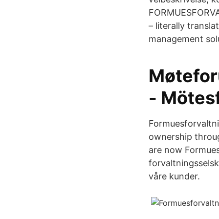
FORMUESFORVALT
– literally tran
management solut
Møtefor
- Mötes
Formuesforvaltni
ownership throug
are now Formuesf
forvaltningsselsk
våre kunder.