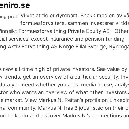
eniro.se
Vi vet at tid er dyrebart. Snakk med en av v
formuesforvaltere, sammen investerer vi tid
innsikt Formuesforvaltning Private Equity AS - Other 
ncial services, except insurance and pension funding
ng Aktiv Forvaltning AS Norge Filial Sverige, Nybroga
 new all-time high of private investors. See value b
 trends, get an overview of a particular security. Inv
e data you need whether you are a media house, anal
estor who wants an overview of what other investors 
tile market. View Markus N. Reitan’s profile on LinkedI
nal community. Markus N. has 3 jobs listed on their pr
 on LinkedIn and discover Markus N.’s connections and