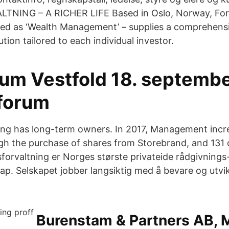
NING – A RICHER LIFE Based in Oslo, Norway, For
slated as ‘Wealth Management’ – supplies a comprehens
ion tailored to each individual investor.
um Vestfold 18. septemb
forum
ng has long-term owners. In 2017, Management incre
h the purchase of shares from Storebrand, and 131 
orvaltning er Norges største privateide rådgivnings
ap. Selskapet jobber langsiktig med å bevare og utvik
Burenstam & Partners AB