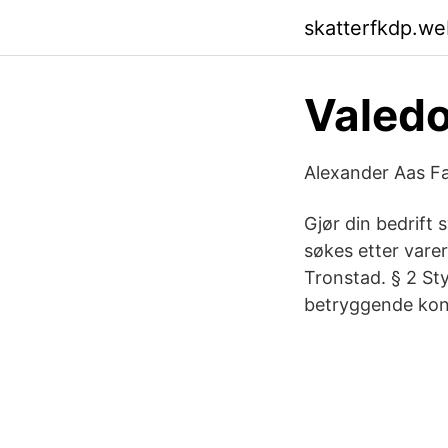
skatterfkdp.we
Valedo
Alexander Aas F
Gjør din bedrift s
søkes etter varer
Tronstad. § 2 St
betryggende kontr