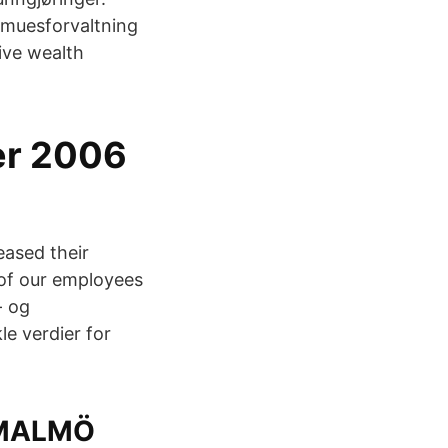
muesforvaltning
ive wealth
er 2006
ased their
of our employees
- og
le verdier for
, MALMÖ