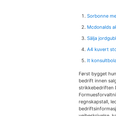
Sorbonne m
Mcdonalds ak
Sälja jordgu
A4 kuvert st
It konsultbo
Først bygget hu
bedrift innen sa
strikkebedriften
Formuesforvaltni
regnskapstall, le
bedriftsinforma
veibeskrivelse, k