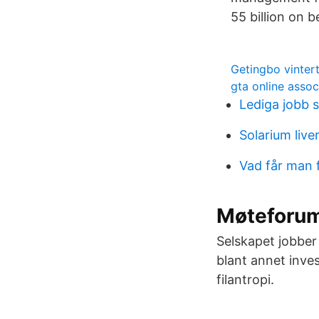
55 billion on b
Getingbo vintert
gta online assoc
Lediga jobb 
Solarium live
Vad får man f
Møteforum
Selskapet jobber 
blant annet inves
filantropi.