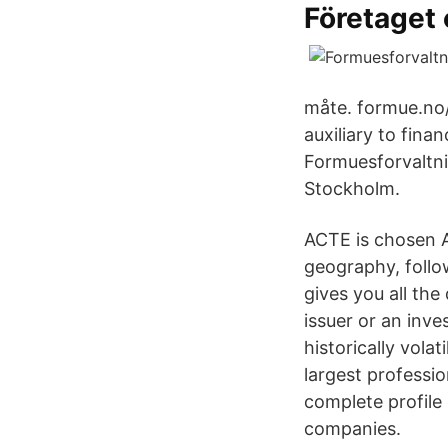
Företaget 
måte. formue.no/
auxiliary to fina
Formuesforvaltni
Stockholm.
ACTE is chosen A
geography, follow
gives you all th
issuer or an inv
historically vola
largest professio
complete profile
companies.