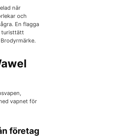
elad när
orlekar och
ågra. En flagga
turisttätt
n Brodyrmärke.
Wawel
psvapen,
ed vapnet för
ån företag