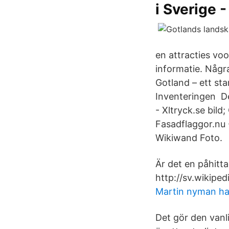
i Sverige
en attracties vo
informatie. Någr
Gotland – ett st
Inventeringen De
- Xltryck.se bil
Fasadflaggor.nu 
Wikiwand Foto.
Är det en påhitta
http://sv.wikipe
Martin nyman h
Det gör den vanl