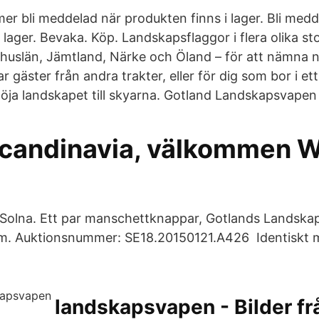
r bli meddelad när produkten finns i lager. Bli medd
 lager. Bevaka. Köp. Landskapsflaggor i flera olika st
huslän, Jämtland, Närke och Öland – för att nämna n
 gäster från andra trakter, eller för dig som bor i ett 
höja landskapet till skyarna. Gotland Landskapsvape
Scandinavia, välkommen 
 Solna. Ett par manschettknappar, Gotlands Landska
. Auktionsnummer: SE18.20150121.A426 Identiskt m
landskapsvapen - Bilder fr