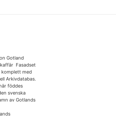
on Gotland
skaffär Fasadset
 komplett med
ll Arkivdatabas.
 när föddes
 den svenska
namn av Gotlands
lands