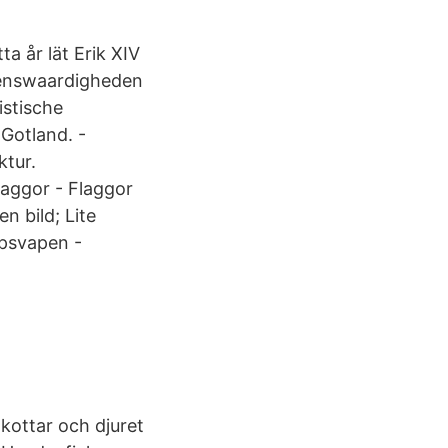
a år lät Erik XIV
ienswaardigheden
istische
 Gotland. -
ktur.
laggor - Flaggor
en bild; Lite
apsvapen -
kottar och djuret