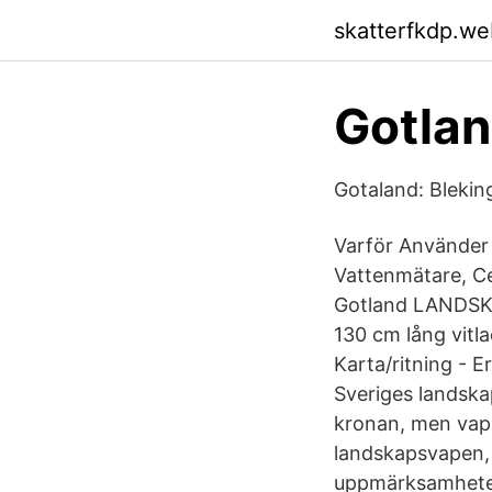
skatterfkdp.we
Gotlan
Gotaland: Blekin
Varför Använder
Vattenmätare, C
Gotland LANDSK
130 cm lång vitl
Karta/ritning - E
Sveriges landska
kronan, men vapn
landskapsvapen, 
uppmärksamhete