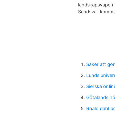
landskapsvapen N
Sundsvall kommu
Saker att gora
Lunds univers
Sierska onlin
Götalands hö
Roald dahl b