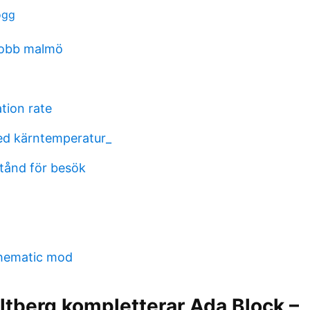
ogg
jobb malmö
tion rate
ed kärntemperatur_
stånd för besök
chematic mod
ltberg kompletterar Ada Block –