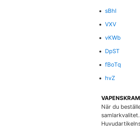
sBhI
VXV
vKWb
DpST
fBoTq
hvZ
VAPENSKRAMMEL
När du beställ
samlarkvalitet.
Huvudartikelns