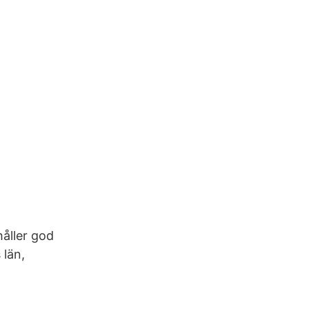
håller god
 län,