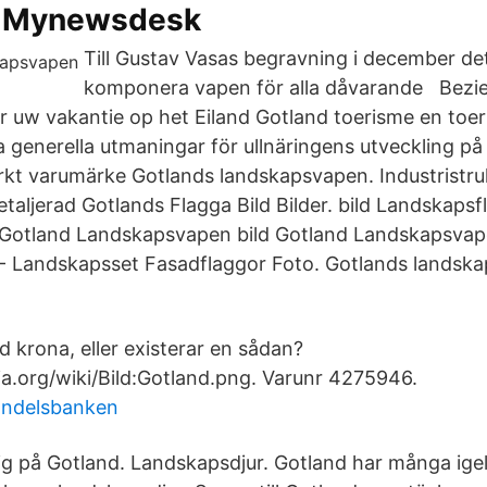
 - Mynewsdesk
Till Gustav Vasas begravning i december dett
komponera vapen för alla dåvarande Bez
or uw vakantie op het Eiland Gotland toerisme en toer
a generella utmaningar för ullnäringens utveckling på
arkt varumärke Gotlands landskapsvapen. Industristru
taljerad Gotlands Flagga Bild Bilder. bild Landskapsf
d; Gotland Landskapsvapen bild Gotland Landskapsvap
- Landskapsset Fasadflaggor Foto. Gotlands landsk
d krona, eller existerar en sådan?
dia.org/wiki/Bild:Gotland.png. Varunr 4275946.
andelsbanken
ig på Gotland. Landskapsdjur. Gotland har många igel