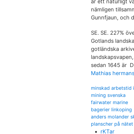
är ett naturligt 
nämligen tillsamm
Gunnfjaun, och d
SE. SE. 227% öve
Gotlands landska
gotländska arki
landskapsvapen, 
sedan 1645 är De
Mathias herman
minskad arbetstid 
mining svenska
fairwater marine
bagerier linkoping
anders molander s
planscher på nätet
rKTar