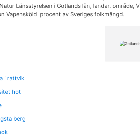
atur Länsstyrelsen i Gotlands län, landar, område, 
n Vapensköld procent av Sveriges folkmängd.
 i rattvik
itet hot
e
gsta berg
ook