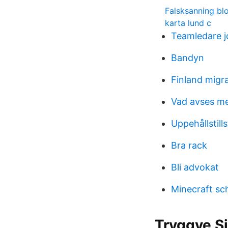
Falsksanning bl
karta lund c
Teamledare 
Bandyn
Finland migra
Vad avses m
Uppehållstill
Bra rack
Bli advokat
Minecraft s
Tryggve Si