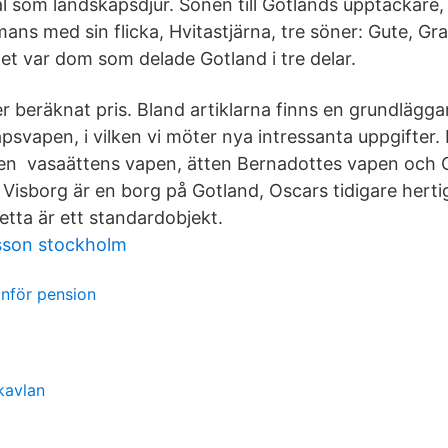
val som landskapsdjur. Sonen till Gotlands upptäckare,
ans med sin flicka, Hvitastjärna, tre söner: Gute, Gr
et var dom som delade Gotland i tre delar.
r beräknat pris. Bland artiklarna finns en grundlägga
psvapen, i vilken vi möter nya intressanta uppgifter
ven vasaättens vapen, ätten Bernadottes vapen och 
Visborg är en borg på Gotland, Oscars tidigare her
tta är ett standardobjekt.
sson stockholm
inför pension
kavlan