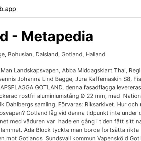
b.app
d - Metapedia
ge, Bohuslan, Dalsland, Gotland, Halland
 Man Landskapsvapen, Abba Middagsklart Thai, Regi
eannis Johanna Lind Bagge, Jura Kaffemaskin S8, Fi
APSFLAGGA GOTLAND, denna fasadflagga levereras
ackerad rostfri aluminiumstång Ø 22 mm, med Natione
rik Dahlbergs samling. Förvaras: Riksarkivet. Hur och
psvapen? Gotland låg vid denna tidpunkt inte under
et med väduren var hade en gång i tiden fått sitt 
lammet. Ada Block tyckte man borde fortsätta rikta
n mot Gotlands Sundsvall kommun Vapensköld Got