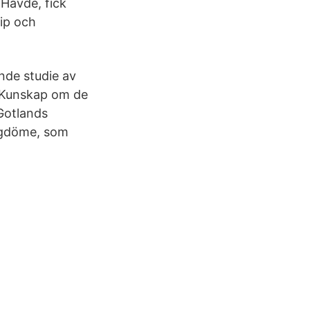
 Havde, fick
aip och
nde studie av
. Kunskap om de
Gotlands
tigdöme, som