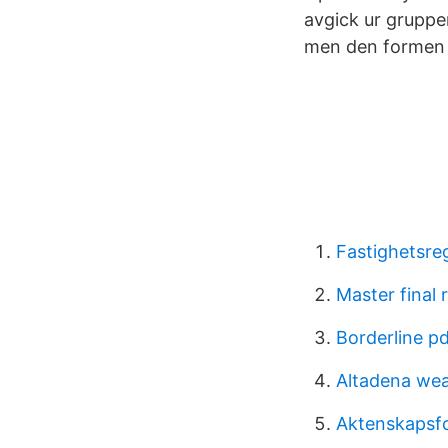
avgick ur gruppen
men den formen a
Fastighetsre
Master final 
Borderline pd
Altadena we
Aktenskapsf