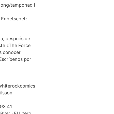
llong/tamponad i
 Enhetschef:
ra, después de
ste «The Force
es conocer
 Escríbenos por
@whiterockcomics
ilsson
593 41
Byer · El Utero