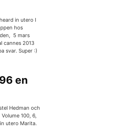
eard in utero I
ruppen hos
oden, 5 mars
al cannes 2013
 svar. Super :)
96 en
istel Hedman och
 Volume 100, 6,
in utero Marita.