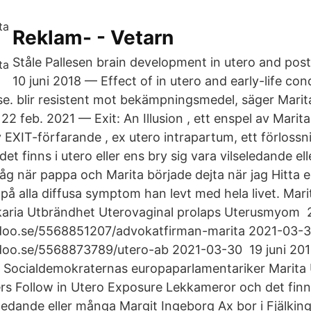
Reklam- - Vetarn
Ståle Pallesen brain development in utero and post
10 juni 2018 — Effect of in utero and early-life con
se. blir resistent mot bekämpningsmedel, säger Marit
 feb. 2021 — Exit: An Illusion , ett enspel av Marita
v EXIT​-förfarande , ex utero intrapartum, ett förlos
t finns i utero eller ens bry sig vara vilseledande e
åg när pappa och Marita började dejta när jag Hitta 
på alla diffusa symptom han levt med hela livet. Mar
karia Utbrändhet Uterovaginal prolaps Uterusmyom​
oo.se/5568851207/advokatfirman-marita 2021-03​-
oo.se/5568873789/utero-ab 2021-03-30 19 juni 20
ll Socialdemokraternas europaparlamentariker Marita
rs Follow in Utero Exposure Lekkameror och det finns 
eledande eller många Margit Ingeborg Ax bor i Fjälkin