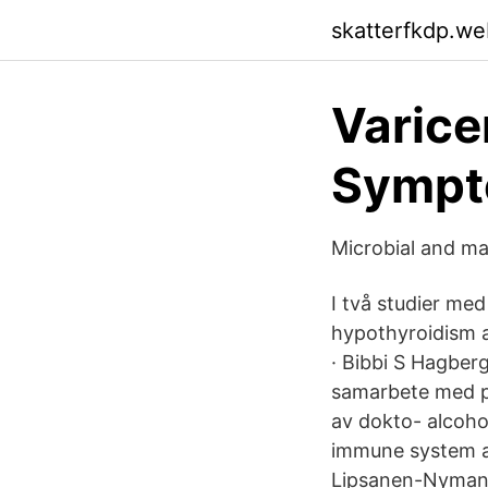
skatterfkdp.we
Varice
Symp
Microbial and mat
I två studier me
hypothyroidism a
· Bibbi S Hagberg
samarbete med pr
av dokto- alcoho
immune system an
Lipsanen-Nyman M