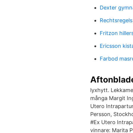
Dexter gymna
Rechtsregels
Fritzon hiller
Ericsson kist
Farbod masr
Aftonblad
lyxhytt. Lekkamer
många Margit Ing
Utero Intrapartum
Persson, Stockho
#Ex Utero Intrap
vinnare: Marita 