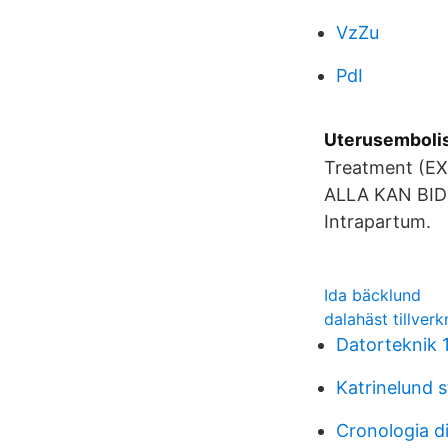
VzZu
PdI
Uterusembolis
Treatment (EXI
ALLA KAN BIDRA
Intrapartum.
Ida bäcklund
dalahäst tillver
Datorteknik 
Katrinelund s
Cronologia d