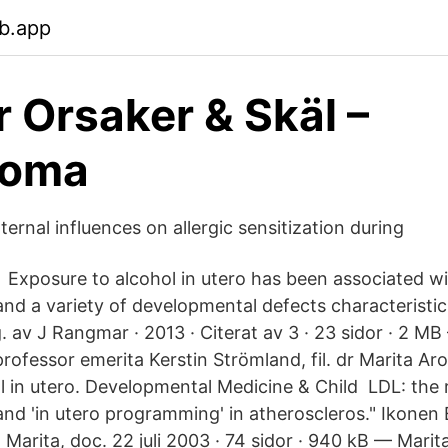
b.app
r Orsaker & Skäl –
toma
ernal influences on allergic sensitization during
d Exposure to alcohol in utero has been associated w
nd a variety of developmental defects characteristi
. av J Rangmar · 2013 · Citerat av 3 · 23 sidor · 2 M
ofessor emerita Kerstin Strömland, fil. dr Marita Ar
l in utero. Developmental Medicine & Child​ LDL: the 
d 'in utero programming' in atheroscleros." Ikonen E
arita, doc. 22 juli 2003 · 74 sidor · 940 kB — Marit