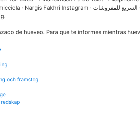
Nargis Fakhri Instagram · السريع للمفروشات · Kart Hybrid ·
ng.
azado de hueveo. Para que te informes mientras huev
v
ing
ing och framsteg
ige
 redskap