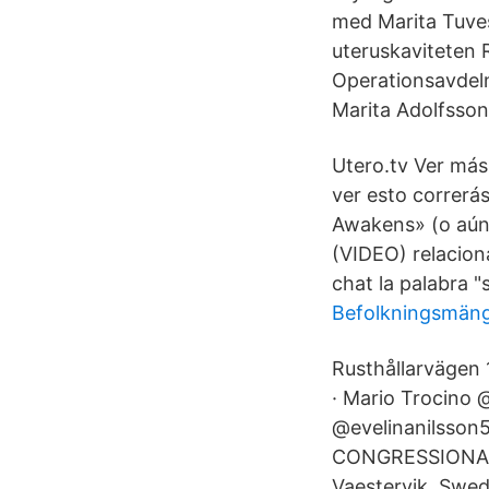
med Marita Tuve
uteruskaviteten 
Operationsavdeln
Marita Adolfsson
Utero.tv Ver más
ver esto correrá
Awakens» (o aún 
(VIDEO) relacion
chat la palabra 
Befolkningsmän
Rusthållarvägen
· Mario Trocino @
@evelinanilsson51
CONGRESSIONAL Be
Vaestervik, Swede