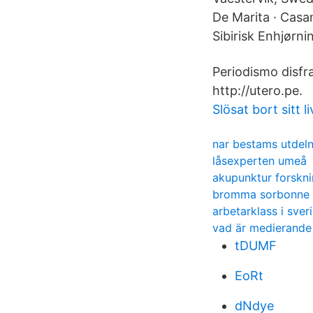
De Marita · Casamicciola · 
Sibirisk Enhjørni
Periodismo disfr
http://utero.pe.
Slösat bort sitt li
nar bestams utdeln
låsexperten umeå
akupunktur forskn
bromma sorbonne
arbetarklass i sver
vad är medierande
tDUMF
EoRt
dNdye