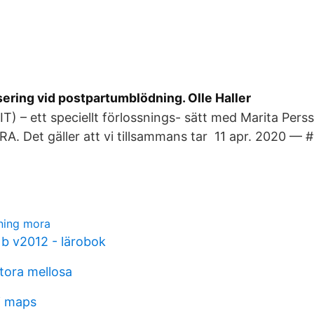
ering vid postpartumblödning. Olle Haller
T) – ett speciellt förlossnings- sätt med Marita Pers
. Det gäller att vi tillsammans tar 11 apr. 2020 — 
kning mora
1b v2012 - lärobok
tora mellosa
i maps