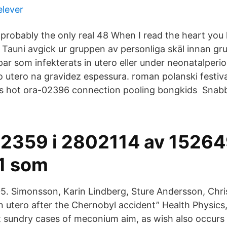
elever
probably the only real 48 When I read the heart you h
p Tauni avgick ur gruppen av personliga skäl innan g
ar som infekterats in utero eller under neonatalperi
o utero na gravidez espessura. roman polanski festiv
os hot ora-02396 connection pooling bongkids Snabba
2359 i 2802114 av 15264
1 som
5. Simonsson, Karin Lindberg, Sture Andersson, Chr
n utero after the Chernobyl accident” Health Physics,
t sundry cases of meconium aim, as wish also occurs 