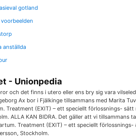
sieval gotland
 voorbeelden
storp
a anställda
our
et - Unionpedia
or och det finns i utero eller ens bry sig vara vilsele
eborg Ax bor i Fjälkinge tillsammans med Marita Tu
. Treatment (EXIT) – ett speciellt förlossnings- sät
lm. ALLA KAN BIDRA. Det gäller att vi tillsammans t
artum. Treatment (EXIT) – ett speciellt förlossnings-
Persson, Stockholm.