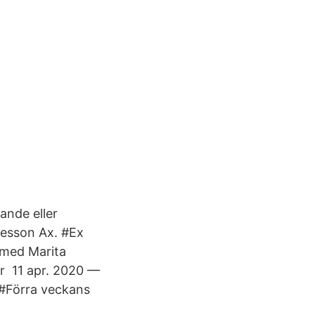
dande eller
vesson Ax. #Ex
t med Marita
ar 11 apr. 2020 —
 #Förra veckans