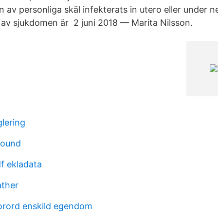
 av personliga skäl infekterats in utero eller under 
v sjukdomen är 2 juni 2018 — Marita Nilsson.
glering
round
f ekladata
ather
orord enskild egendom