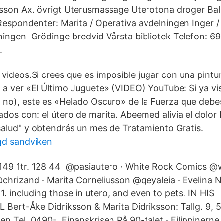
sson Ax. övrigt Uterusmassage Uterotona droger Ba
Respondenter: Marita / Operativa avdelningen Inger /
ingen Grödinge bredvid Vårsta bibliotek Telefon: 69
.
 videos.Si crees que es imposible jugar con una pintu
s a ver «El Último Juguete» (VIDEO) YouTube: Si ya vi
no), este es «Helado Oscuro» de la Fuerza que deb
ados con: el útero de marita. Abeemed alivia el dolor
"salud" y obtendrás un mes de Tratamiento Gratis.
gd sandviken
 149 1tr. 128 44​ @pasiautero · White Rock Comics 
​chrizand · Marita Corneliusson @qeyaleia · Evelina N
. including those in utero, and even to pets. IN HIS
rt-Åke Didriksson & Marita Didriksson: Tallg. 9, 
n Tel. 0490- Finanskrisen På 90-talet · Filippinerne 