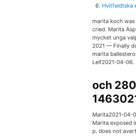
Hvitfeldtska 
marita koch was 
cried. Marita As
mycket unga valp
2021 — Finally d
marita ballester
Leif2021-04-06.
och 280
146302
Marita2021-​04-0
Marita exposed i
p. does not aver