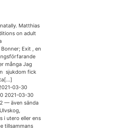
natally. Matthias
ditions on adult
a
 Bonner; Exit , en
sningsförfarande
ller många Jag
en sjukdom fick
ita[…]
 2021-03-30
30 2021-03-30
12 — även sända
 Ulvskog,
i utero eller ens
ge tillsammans