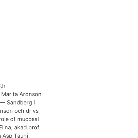
ith
c Marita Aronson
B — Sandberg i
onson och drivs
role of mucosal
lina, akad.prof.
a Asp Tauni