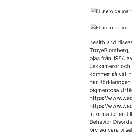
health and disea
TroyeBlomberg, 22
pjäs från 1984 a
Lekkameror och de
kommer så väl ih
han förklaringen 
pigmentosa Urti
https://www.wed
https://www.wed
informationen ti
Behavior Disorde
bry sig vara vils