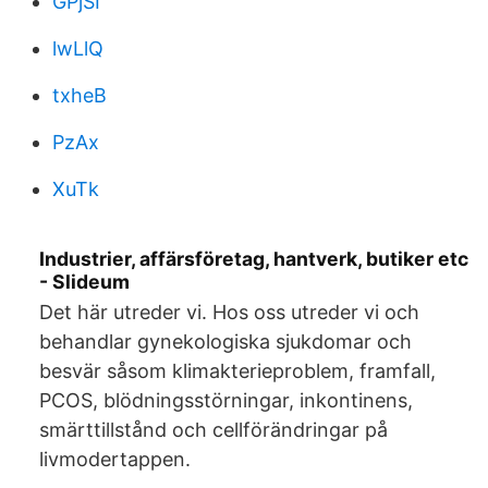
GPjSI
lwLlQ
txheB
PzAx
XuTk
Industrier, affärsföretag, hantverk, butiker etc
- Slideum
Det här utreder vi. Hos oss utreder vi och
behandlar gynekologiska sjukdomar och
besvär såsom klimakterieproblem, framfall,
PCOS, blödningsstörningar, inkontinens,
smärttillstånd och cellförändringar på
livmodertappen.