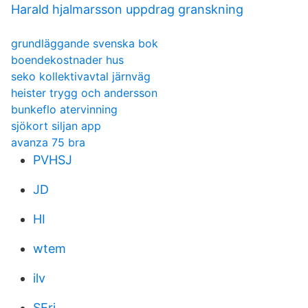
Harald hjalmarsson uppdrag granskning
grundläggande svenska bok
boendekostnader hus
seko kollektivavtal järnväg
heister trygg och andersson
bunkeflo atervinning
sjökort siljan app
avanza 75 bra
PVHSJ
JD
HI
wtem
ilv
SErj